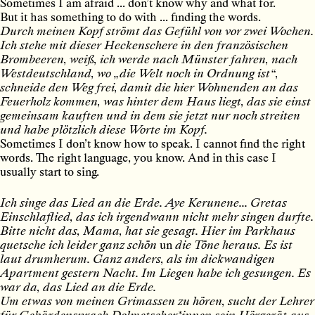
Sometimes I am afraid ... don’t know why and what for.
But it has something to do with ... finding the words.
Durch meinen Kopf strömt das Gefühl von vor zwei Wochen.
Ich stehe mit dieser Heckenschere in den französischen
Brombeeren, weiß, ich werde nach Münster fahren, nach
Westdeutschland, wo „die Welt noch in Ordnung ist“,
schneide den Weg frei, damit die hier Wohnenden an das
Feuerholz kommen, was hinter dem Haus liegt, das sie einst
gemeinsam kauften und in dem sie jetzt nur noch streiten
und habe plötzlich diese Worte im Kopf.
Sometimes I don’t know how to speak. I cannot find the right
words. The right language, you know. And in this case I
usually start to sing.
Ich singe das Lied an die Erde. Aye Kerunene... Gretas
Einschlaflied, das ich irgendwann nicht mehr singen durfte.
Bitte nicht das, Mama, hat sie gesagt. Hier im Parkhaus
quetsche ich leider ganz schön
un
die Töne heraus. Es ist
laut drumherum. Ganz anders, als im dickwandigen
Apartment gestern Nacht. Im Liegen habe ich gesungen. Es
war da, das Lied an die Erde.
Um etwas von meinen Grimassen zu hören, sucht der Lehrer
für Gebärdensprach-Dolmetscher*innen sein Hörgerät aus