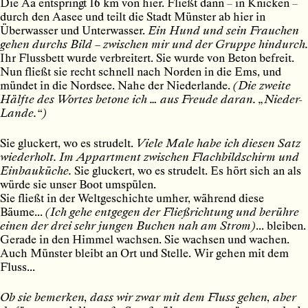
Die Aa entspringt 16 km von hier. Fließt dann – in Knicken –
durch den Aasee und teilt die Stadt Münster ab hier in
Überwasser und Unterwasser.
Ein Hund und sein Frauchen
gehen durchs Bild – zwischen mir und der Gruppe hindurch.
Ihr Flussbett wurde verbreitert. Sie wurde von Beton befreit.
Nun fließt sie recht schnell nach Norden in die Ems, und
mündet in die Nordsee. Nahe der Niederlande.
(Die zweite
Hälfte des Wortes betone ich … aus Freude daran. „Nieder-
Lande.“)
Sie gluckert, wo es strudelt.
Viele Male habe ich diesen Satz
wiederholt. Im Appartment zwischen Flachbildschirm und
Einbauküche.
Sie gluckert, wo es strudelt. Es hört sich an als
würde sie unser Boot umspülen.
Sie fließt in der Weltgeschichte umher, während diese
Bäume...
(Ich gehe entgegen der Fließrichtung und berühre
einen der drei sehr jungen Buchen nah am Strom)
... bleiben.
Gerade in den Himmel wachsen. Sie wachsen und wachen.
Auch Münster bleibt an Ort und Stelle. Wir gehen mit dem
Fluss...
Ob sie bemerken, dass wir zwar mit dem Fluss gehen, aber