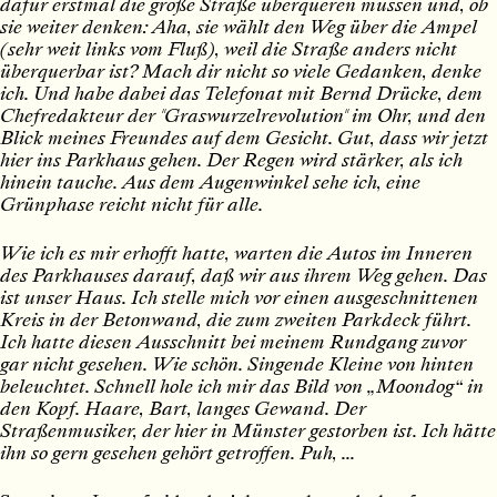
dafür erstmal die große Straße überqueren müssen und, ob
sie weiter denken: Aha, sie wählt den Weg über die Ampel
(sehr weit links vom Fluß), weil die Straße anders nicht
überquerbar ist? Mach dir nicht so viele Gedanken, denke
ich. Und habe dabei das Telefonat mit Bernd Drücke, dem
Chefredakteur der "Graswurzelrevolution" im Ohr, und den
Blick meines Freundes auf dem Gesicht. Gut, dass wir jetzt
hier ins Parkhaus gehen. Der Regen wird stärker, als ich
hinein tauche. Aus dem Augenwinkel sehe ich, eine
Grünphase reicht nicht für alle.
Wie ich es mir erhofft hatte, warten die Autos im Inneren
des Parkhauses darauf, daß wir aus ihrem Weg gehen. Das
ist unser Haus. Ich stelle mich vor einen ausgeschnittenen
Kreis in der Betonwand, die zum zweiten Parkdeck führt.
Ich hatte diesen Ausschnitt bei meinem Rundgang zuvor
gar nicht gesehen. Wie schön. Singende Kleine von hinten
beleuchtet. Schnell hole ich mir das Bild von
„Moondog“
in
den Kopf. Haare, Bart, langes Gewand. Der
Straßenmusiker, der hier in Münster gestorben ist. Ich hätte
ihn so gern gesehen gehört getroffen. Puh, ...